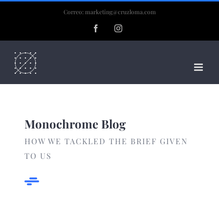
Skip
Correo: marketing@cruzloma.com
to
Facebook
Instagram
content
Monochrome Blog
HOW WE TACKLED THE BRIEF GIVEN
TO US