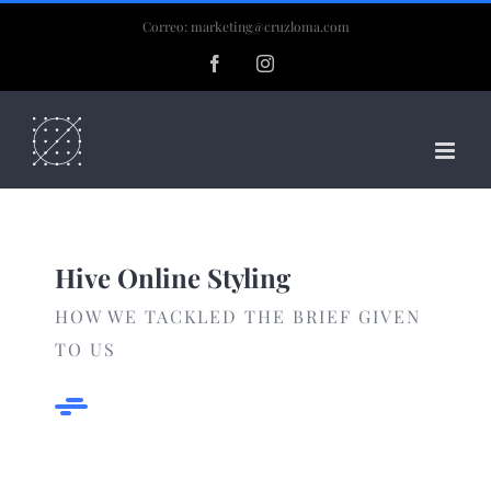
Skip
Correo: marketing@cruzloma.com
to
Facebook
Instagram
content
Hive Online Styling
HOW WE TACKLED THE BRIEF GIVEN
TO US