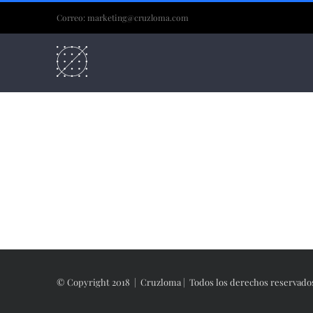
Skip
Correo: marketing@cruzloma.com
to
content
© Copyright 2018 | Cruzloma | Todos los derechos reservado